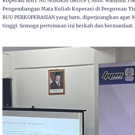
Koperasi BMT NU NGASEM GROUP ( Moh. Wahyudi ) be
Pengembangan Mata Kuliah Koperasi di Perguruan Tin
RUU PERKOPERASIAN yang baru, diperjuangkan agar Ma
tinggi. Semoga pertemuan ini berkah dan bermanfaat.