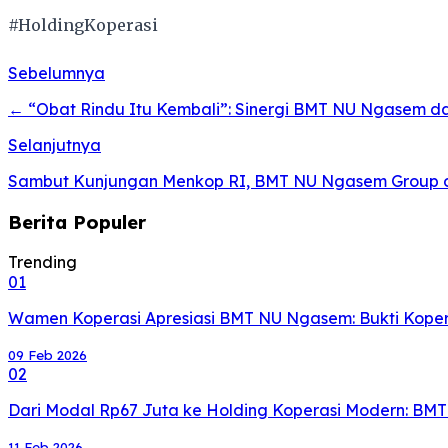
#HoldingKoperasi
Sebelumnya
← “Obat Rindu Itu Kembali”: Sinergi BMT NU Ngasem d
Selanjutnya
Sambut Kunjungan Menkop RI, BMT NU Ngasem Group 
Berita Populer
Trending
01
Wamen Koperasi Apresiasi BMT NU Ngasem: Bukti Koperas
09 Feb 2026
02
Dari Modal Rp67 Juta ke Holding Koperasi Modern: BM
11 Feb 2026